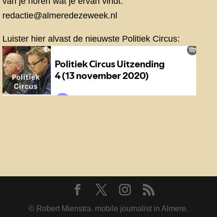
van je horen wat je ervan vindt:
redactie@almeredezeweek.nl
Luister hier alvast de nieuwste Politiek Circus:
© Robert Mienstra. mobile journalist in Almere.