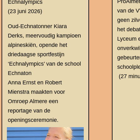
ProAlmer
Echnalympics
van de V
(23 juni 2026)
geen zil
Oud-Echnatonner Kiara
het deba
Derks, meervoudig kampioen
Lyceum 
alpineskiën, opende het
onverkwi
driedaagse sportfestijn
gebeurte
‘Echnalympics’ van de school
schoolpl
Echnaton
(27 min
Anna Ernst en Robert
Mienstra maakten voor
Omroep Almere een
reportage van de
openingsceremonie.