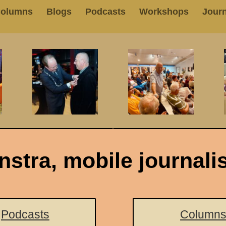
olumns
Blogs
Podcasts
Workshops
Journ
stra, mobile journali
Podcasts
Column