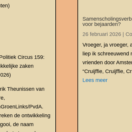
uten)
Samenscholingsverb
voor bejaarden?
26 februari 2026
|
Co
Vroeger, ja vroeger, 
liep ik schreeuwend 
Politiek Circus 159:
vrienden door Amste
kkelijke zaken
“Cruijffie, Cruijffie, Cru
2026)
Lees meer
Erik Theunissen van
e,
nGroenLinks/PvdA.
eken de ontwikkeling
gooi, de naam