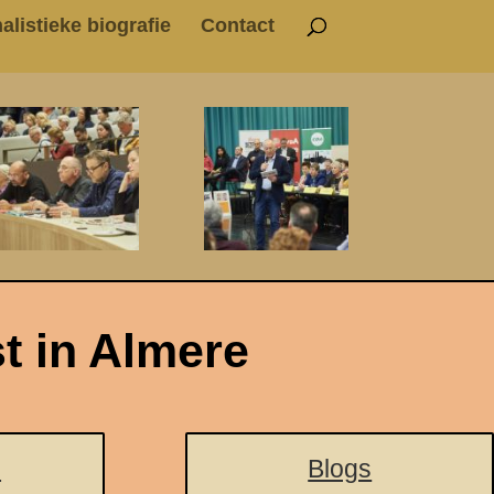
alistieke biografie
Contact
st in Almere
s
Blogs