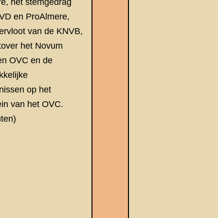
e, het stemgedrag
VD en ProAlmere,
vervloot van de KNVB,
tover het Novum
en OVC en de
kkelijke
nissen op het
ein van het OVC.
uten)