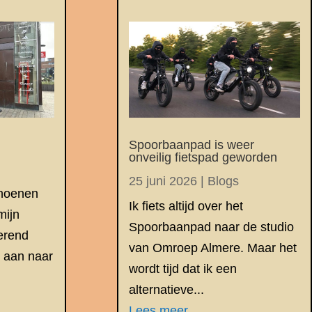
Spoorbaanpad is weer
onveilig fietspad geworden
s
25 juni 2026
|
Blogs
hoenen
Ik fiets altijd over het
mijn
Spoorbaanpad naar de studio
erend
van Omroep Almere. Maar het
r aan naar
wordt tijd dat ik een
alternatieve...
Lees meer