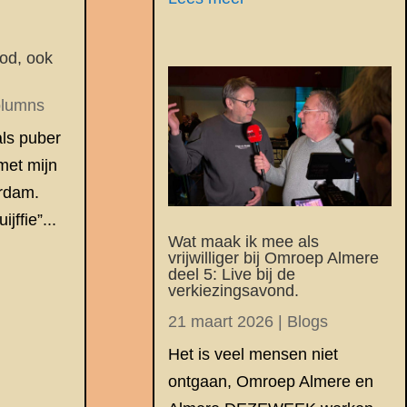
od, ook
lumns
als puber
met mijn
rdam.
ijffie”...
Wat maak ik mee als
vrijwilliger bij Omroep Almere
deel 5: Live bij de
verkiezingsavond.
21 maart 2026
|
Blogs
Het is veel mensen niet
ontgaan, Omroep Almere en