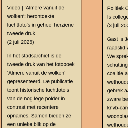
Video | ‘Almere vanuit de
Politiek 
wolken’: herontdekte
Is colleg
luchtfoto’s in geheel herziene
(3 juli 20
tweede druk
Gast is 
(2 juli 2026)
raadslid
In het stadsarchief is de
We sprek
tweede druk van het fotoboek
schutting
‘Almere vanuit de wolken’
coalitie-
gepresenteerd. De publicatie
wethoude
toont historische luchtfoto’s
gebrek aa
van de nog lege polder in
zware bes
contrast met recentere
knvb-ca
opnames. Samen bieden ze
woonplaa
een unieke blik op de
wethoude