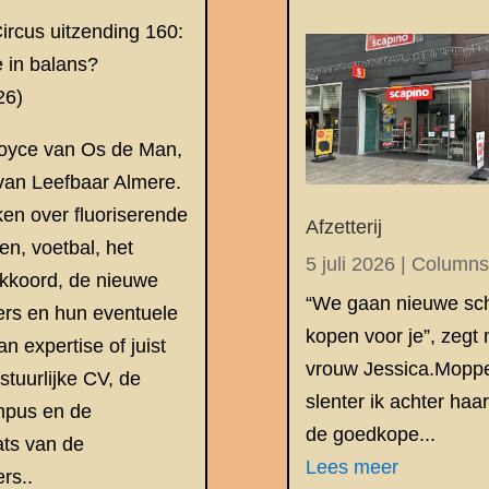
Circus uitzending 160:
e in balans?
26)
Joyce van Os de Man,
 van Leefbaar Almere.
en over fluoriserende
Afzetterij
en, voetbal, het
5 juli 2026
|
Column
akkoord, de nieuwe
“We gaan nieuwe sc
rs en hun eventuele
kopen voor je”, zegt 
n expertise of juist
vrouw Jessica.Mopp
tuurlijke CV, de
slenter ik achter haa
mpus en de
de goedkope...
ts van de
Lees meer
rs..