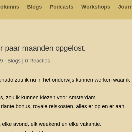
olumns
Blogs
Podcasts
Workshops
Journ
er paar maanden opgelost.
19
|
Blogs
|
0 Reacties
ionado zou ik nu in het onderwijs kunnen werken waar ik 
as, zou ik kunnen kiezen voor Amsterdam.
 riante bonus, royale reiskosten, alles er op en er aan.
 elke avond, elk weekend en elke vakantie.