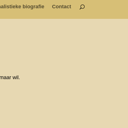
alistieke biografie
Contact
maar wil.