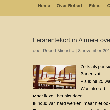
Home
Over Robert
Films
C
Lerarentekort in Almere ov
door
Robert Mienstra
|
3 november 20
Zelfs als pens
Banen zat.
Als ik nu 25 w
Woninkje erbij,
Maar ik zou het niet doen.
Ik houd van hard werken, maar niet ook