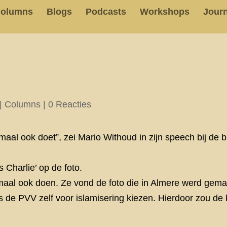
olumns
Blogs
Podcasts
Workshops
Journ
|
Columns
|
0 Reacties
aal ook doet”, zei Mario Withoud in zijn speech bij de bi
 Charlie’ op de foto.
l ook doen. Ze vond de foto die in Almere werd gemaak
 de PVV zelf voor islamisering kiezen. Hierdoor zou de