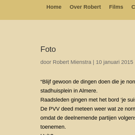
Home
Over Robert
Films
C
Foto
door
Robert Mienstra
|
10 januari 2015
“Blijf gewoon de dingen doen die je norm
stadhuisplein in Almere.
Raadsleden gingen met het bord ‘je suis
De PVV deed meteen weer wat ze normaa
omdat de deelnemende partijen volgens
toenemen.