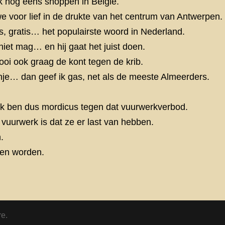
k nog eens shoppen in België.
 voor lief in de drukte van het centrum van Antwerpen.
is, gratis… het populairste woord in Nederland.
niet mag… en hij gaat het juist doen.
ooi ook graag de kont tegen de krib.
anje… dan geef ik gas, net als de meeste Almeerders.
r ik ben dus mordicus tegen dat vuurwerkverbod.
uurwerk is dat ze er last van hebben.
.
den worden.
re.