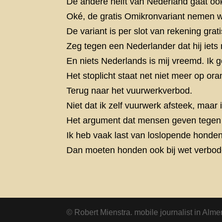
De andere helft van Nederland gaat oo
Oké, de gratis Omikronvariant nemen we
De variant is per slot van rekening grat
Zeg tegen een Nederlander dat hij iets 
En niets Nederlands is mij vreemd. Ik g
Het stoplicht staat net niet meer op or
Terug naar het vuurwerkverbod.
Niet dat ik zelf vuurwerk afsteek, maa
Het argument dat mensen geven tegen v
Ik heb vaak last van loslopende honden
Dan moeten honden ook bij wet verbo
© Robert Mienstra. mobile journalist in Alme