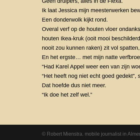
Geen druipers, alles in de Flexa.
Ik laat Jessica mijn meesterwerken be
Een donderwolk kijkt rond.
Overal verf op de houten vloer ondanks 
houten Ikea-kruk (ooit mooi beschilderd 
nooit zou kunnen raken) zit vol spatt
En het ergste… met mijn natte verfbroe
“Had Karel Appel weer een van zijn wo
“Het heeft nog niet echt goed gedekt”, 
Dat hoefde dus niet meer.
“Ik doe het zelf wel.”
© Robert Mienstra. mobile journalist in Alme