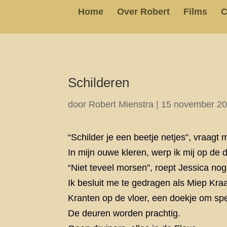
Home
Over Robert
Films
C
Schilderen
door
Robert Mienstra
|
15 november 2
“Schilder je een beetje netjes”, vraagt 
In mijn ouwe kleren, werp ik mij op de 
“Niet teveel morsen”, roept Jessica nog
Ik besluit me te gedragen als Miep Kra
Kranten op de vloer, een doekje om spe
De deuren worden prachtig.