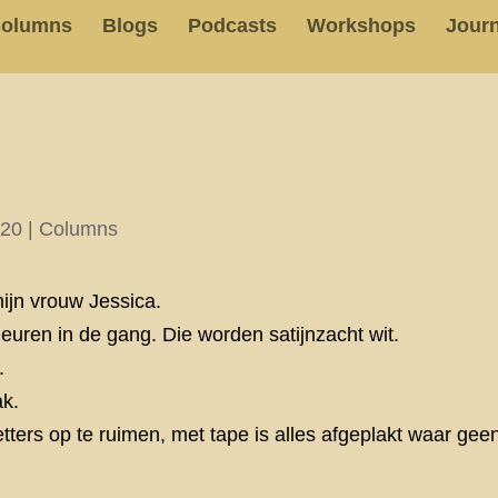
olumns
Blogs
Podcasts
Workshops
Journ
020
|
Columns
mijn vrouw Jessica.
deuren in de gang. Die worden satijnzacht wit.
.
ak.
tters op te ruimen, met tape is alles afgeplakt waar ge