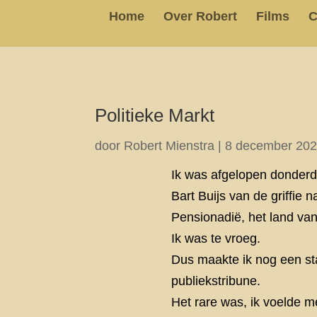
Home
Over Robert
Films
C
Politieke Markt
door
Robert Mienstra
|
8 december 20
Ik was afgelopen donderda
Bart Buijs van de griffie
Pensionadië, het land va
Ik was te vroeg.
Dus maakte ik nog een sta
publiekstribune.
Het rare was, ik voelde m