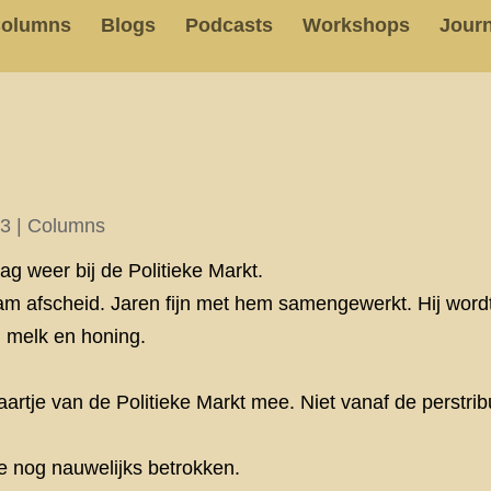
olumns
Blogs
Podcasts
Workshops
Journ
23
|
Columns
g weer bij de Politieke Markt.
 nam afscheid. Jaren fijn met hem samengewerkt. Hij wordt
n melk en honing.
artje van de Politieke Markt mee. Niet vanaf de perstri
e nog nauwelijks betrokken.