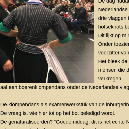
De dag nadat
Nederlandse v
drie vlaggen 
hotseknots b
Dit lijkt op 
Onder toezie
voorzitter v
Het bleek de 
mensen die d
verkregen.
dzaal een boerenklompendans onder de Nederlandse vlag
De klompendans als examenwerkstuk van de inburgerin
De vraag is, wie hier tot op het bot beledigd wordt.
De genaturaliseerden? “Goedemiddag, dit is het echte 