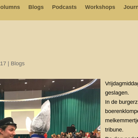
olumns
Blogs
Podcasts
Workshops
Journ
017
|
Blogs
Vrijdagmidda
geslagen.
In de burgerz
boerenklomp
melkemmertje
tribune.