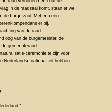
 de raad verboden heeft dat de
lag in de raadzaal komt, staan er wel
in de burgerzaal. Met een een
oerenklompendans er bij.
minachting van de raad.
nd oog van de burgemeester, de
an de gemeenteraad.
naturalisatie-ceremonie te zijn voor
e Nederlandse nationaliteit hebben
.
g.
Nederland.”