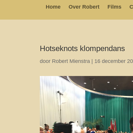
Home
Over Robert
Films
C
Hotseknots klompendans
door
Robert Mienstra
|
16 december 2