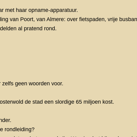
laar met haar opname-apparatuur.
ling van Poort, van Almere: over fietspaden, vrije busban
elden al pratend rond.
 zelfs geen woorden voor.
Oosterwold de stad een slordige 65 miljoen kost.
nder.
e rondleiding?