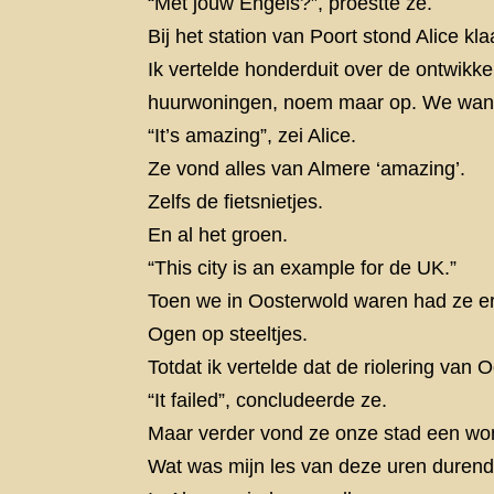
“Met jouw Engels?”, proestte ze.
Bij het station van Poort stond Alice k
Ik vertelde honderduit over de ontwikke
huurwoningen, noem maar op. We wand
“It’s amazing”, zei Alice.
Ze vond alles van Almere ‘amazing’.
Zelfs de fietsnietjes.
En al het groen.
“This city is an example for de UK.”
Toen we in Oosterwold waren had ze er
Ogen op steeltjes.
Totdat ik vertelde dat de riolering van 
“It failed”, concludeerde ze.
Maar verder vond ze onze stad een wo
Wat was mijn les van deze uren durend