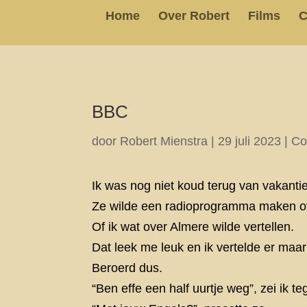
Home
Over Robert
Films
C
BBC
door
Robert Mienstra
|
29 juli 2023
|
Co
Ik was nog niet koud terug van vakanti
Ze wilde een radioprogramma maken o
Of ik wat over Almere wilde vertellen.
Dat leek me leuk en ik vertelde er maar 
Beroerd dus.
“Ben effe een half uurtje weg”, zei ik t