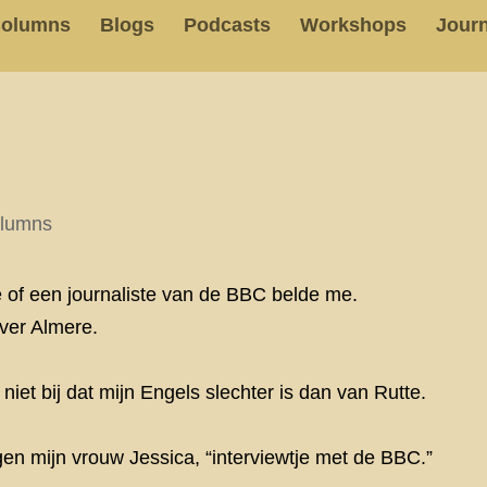
olumns
Blogs
Podcasts
Workshops
Journ
lumns
e of een journaliste van de BBC belde me.
ver Almere.
niet bij dat mijn Engels slechter is dan van Rutte.
egen mijn vrouw Jessica, “interviewtje met de BBC.”