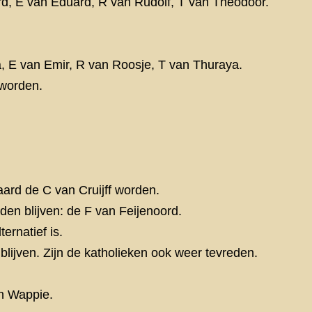
rd, E van Eduard, R van Rudolf, T van Theodoor.
, E van Emir, R van Roosje, T van Thuraya.
 worden.
ard de C van Cruijff worden.
en blijven: de F van Feijenoord.
ernatief is.
blijven. Zijn de katholieken ook weer tevreden.
n Wappie.