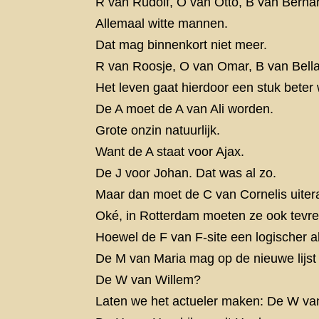
R van Rudolf, O van Otto, B van Berna
Allemaal witte mannen.
Dat mag binnenkort niet meer.
R van Roosje, O van Omar, B van Bella
Het leven gaat hierdoor een stuk beter
De A moet de A van Ali worden.
Grote onzin natuurlijk.
Want de A staat voor Ajax.
De J voor Johan. Dat was al zo.
Maar dan moet de C van Cornelis uitera
Oké, in Rotterdam moeten ze ook tevred
Hoewel de F van F-site een logischer alt
De M van Maria mag op de nieuwe lijst 
De W van Willem?
Laten we het actueler maken: De W va