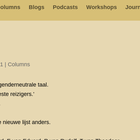
olumns
Blogs
Podcasts
Workshops
Journ
21
|
Columns
genderneutrale taal.
te reizigers.’
.
nieuwe lijst anders.